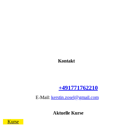
Kontakt
Am Kirschfeld 24
01239 Dresden
Telefon:
+491771762210
E-Mail:
kerstin.zosel@gmail.com
Aktuelle Kurse
Kurse